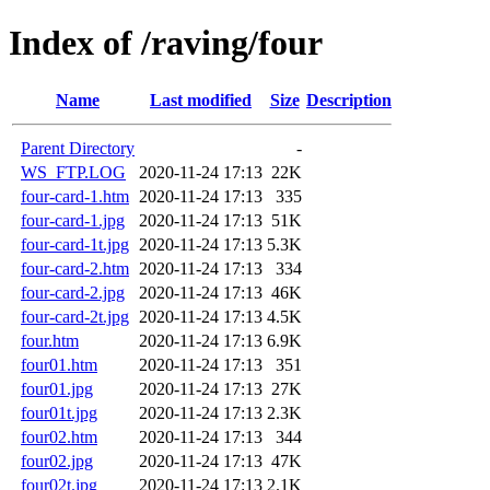
Index of /raving/four
Name
Last modified
Size
Description
Parent Directory
-
WS_FTP.LOG
2020-11-24 17:13
22K
four-card-1.htm
2020-11-24 17:13
335
four-card-1.jpg
2020-11-24 17:13
51K
four-card-1t.jpg
2020-11-24 17:13
5.3K
four-card-2.htm
2020-11-24 17:13
334
four-card-2.jpg
2020-11-24 17:13
46K
four-card-2t.jpg
2020-11-24 17:13
4.5K
four.htm
2020-11-24 17:13
6.9K
four01.htm
2020-11-24 17:13
351
four01.jpg
2020-11-24 17:13
27K
four01t.jpg
2020-11-24 17:13
2.3K
four02.htm
2020-11-24 17:13
344
four02.jpg
2020-11-24 17:13
47K
four02t.jpg
2020-11-24 17:13
2.1K